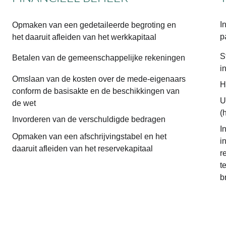
I
Opmaken van een gedetaileerde begroting en 
p
het daaruit afleiden van het werkkapitaal
S
Betalen van de gemeenschappelijke rekeningen
i
Omslaan van de kosten over de mede-eigenaars 
H
conform de basisakte en de beschikkingen van 
U
de wet
(
Invorderen van de verschuldigde bedragen
I
Opmaken van een afschrijvingstabel en het 
i
daaruit afleiden van het reservekapitaal
r
t
b