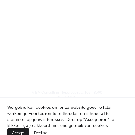
Syndicus - vastgoedbeheer - BIV 507 279 - 504 
412
www.biv.be
BA en borgstelling via NV Axa Belgium 
polisnr. 730.390.160
A & V Consulting - 
Iepersestraat 102 - 8500 
KORTRIJK
We gebruiken cookies om onze website goed te laten
Ond.nr. 0861.605.963
werken, je voorkeuren te onthouden en inhoud af te
stemmen op jouw interesses. Door op "Accepteren" te
klikken, ga je akkoord met ons gebruik van cookies
Accept
Decline